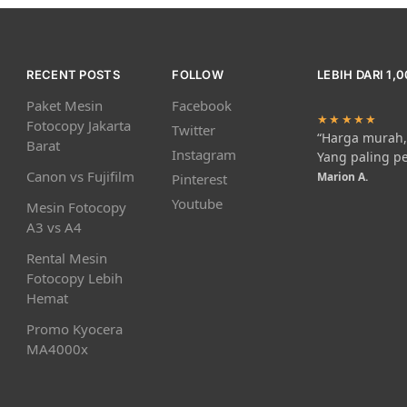
RECENT POSTS
FOLLOW
LEBIH DARI 1,
Paket Mesin
Facebook
★★★★★
Fotocopy Jakarta
Twitter
“Harga murah, 
Barat
Instagram
Yang paling p
Canon vs Fujifilm
Marion A.
Pinterest
Youtube
Mesin Fotocopy
A3 vs A4
Rental Mesin
Fotocopy Lebih
Hemat
Promo Kyocera
MA4000x