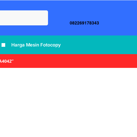
Search
082269178343
Harga Mesin Fotocopy
A4042”