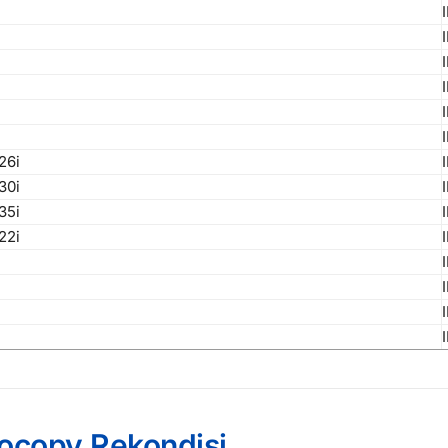
26i
30i
35i
22i
tocopy Rekondisi