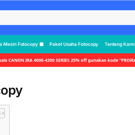
a Mesin Fotocopy
Paket Usaha Fotocopy
Tentang Kami
 sale CANON IRA 4000-4200 SERIES 25% off gunakan kode “PROiR
copy