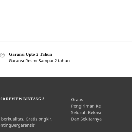
Garansi Upto 2 Tahun
Garansi Resmi Sampai 2 tahun
Gratis
000 REVIEW BINTANG 5
Pengiriman Ke
Seluruh Bekasi
Dan Sekitarnya
berkualitas, Gratis ongkir,
entingBergaransi!”