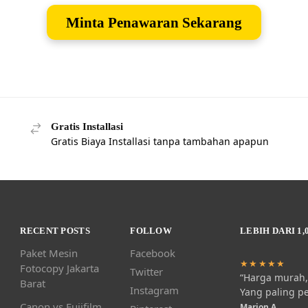
Minta Penawaran Sekarang
Gratis Installasi
Gratis Biaya Installasi tanpa tambahan apapun
RECENT POSTS
FOLLOW
LEBIH DARI 1,
Paket Mesin
Facebook
★★★★★
Fotocopy Jakarta
Twitter
“Harga murah, 
Barat
Instagram
Yang paling p
Canon vs Fujifilm
Marion A.