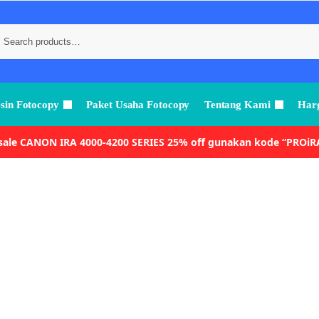
sin Fotocopy
Paket Usaha Fotocopy
Tentang Kami
Harg
 sale CANON IRA 4000-4200 SERIES 25% off gunakan kode “PROiR