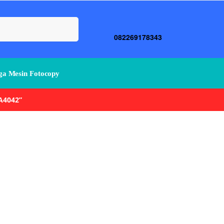
Search
082269178343
a Mesin Fotocopy
A4042”