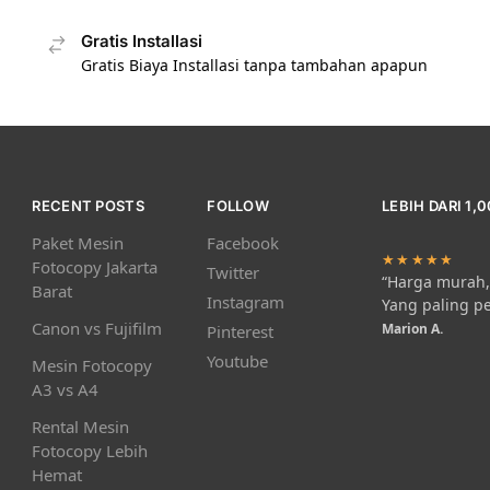
Gratis Installasi
Gratis Biaya Installasi tanpa tambahan apapun
RECENT POSTS
FOLLOW
LEBIH DARI 1,
Paket Mesin
Facebook
★★★★★
Fotocopy Jakarta
Twitter
“Harga murah, 
Barat
Instagram
Yang paling p
Canon vs Fujifilm
Marion A.
Pinterest
Youtube
Mesin Fotocopy
A3 vs A4
Rental Mesin
Fotocopy Lebih
Hemat