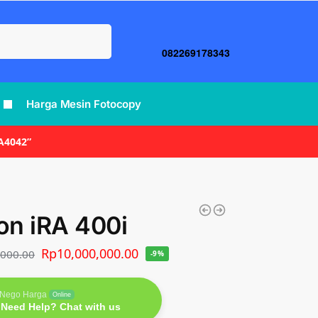
Search
082269178343
Harga Mesin Fotocopy
A4042”
n iRA 400i
Rp
10,000,000.00
,000.00
-9%
Nego Harga
Online
Need Help? Chat with us