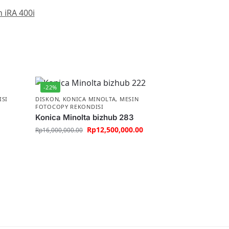
 iRA 400i
-22%
ISI
DISKON
,
KONICA MINOLTA
,
MESIN
FOTOCOPY REKONDISI
Konica Minolta bizhub 283
Rp
12,500,000.00
Rp
16,000,000.00