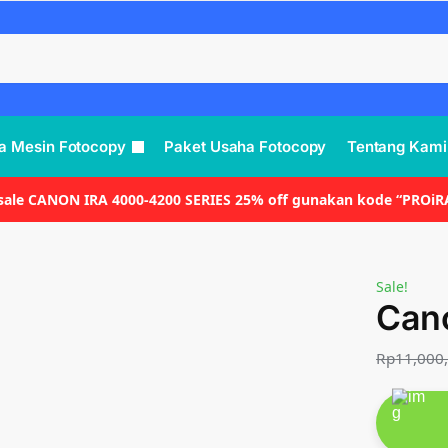
a Mesin Fotocopy
Paket Usaha Fotocopy
Tentang Kami
 sale CANON IRA 4000-4200 SERIES 25% off gunakan kode “PROiR
Sale!
Cano
Rp
11,000