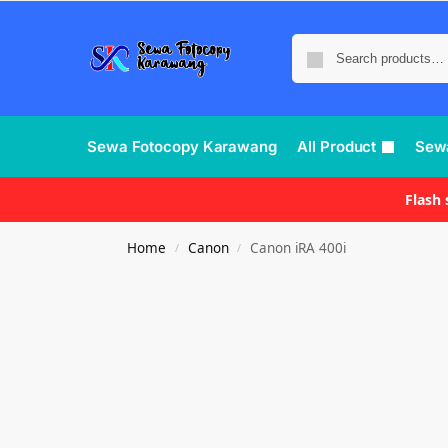
Sewa Fotocopy Karawang
All Product
Sew
Flash
Home
Canon
Canon iRA 400i
/
/