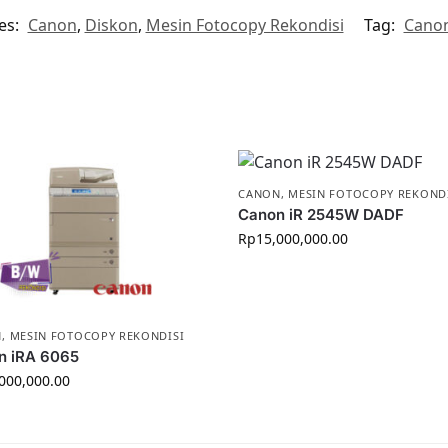
es:
Canon
,
Diskon
,
Mesin Fotocopy Rekondisi
Tag:
Canon
CANON
,
MESIN FOTOCOPY REKOND
Canon iR 2545W DADF
Rp
15,000,000.00
N
,
MESIN FOTOCOPY REKONDISI
n iRA 6065
000,000.00