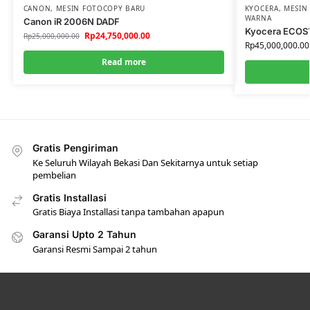
CANON
,
MESIN FOTOCOPY BARU
KYOCERA
,
MESIN
WARNA
Canon iR 2006N DADF
Kyocera ECOS
Rp
24,750,000.00
Rp
25,000,000.00
Rp
45,000,000.00
Read more
Gratis Pengiriman
Ke Seluruh Wilayah Bekasi Dan Sekitarnya untuk setiap
pembelian
Gratis Installasi
Gratis Biaya Installasi tanpa tambahan apapun
Garansi Upto 2 Tahun
Garansi Resmi Sampai 2 tahun