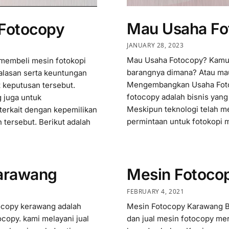
Mau Usaha Fo
 Fotocopy
JANUARY 28, 2023
Mau Usaha Fotocopy? Kamu m
 membeli mesin fotokopi
barangnya dimana? Atau mau
alasan serta keuntungan
Mengembangkan Usaha Fotoko
keputusan tersebut.
fotocopy adalah bisnis yang 
 juga untuk
Meskipun teknologi telah m
erkait dengan kepemilikan
permintaan untuk fotokopi m
 tersebut. Berikut adalah
Karawang
Mesin Fotoco
FEBRUARY 4, 2021
ocopy kerawang adalah
Mesin Fotocopy Karawang Bar
ocopy. kami melayani jual
dan jual mesin fotocopy mer