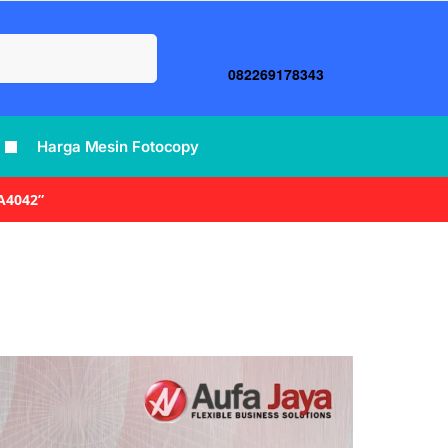
Search
082269178343
Harga Mesin Fotocopy
A4042”