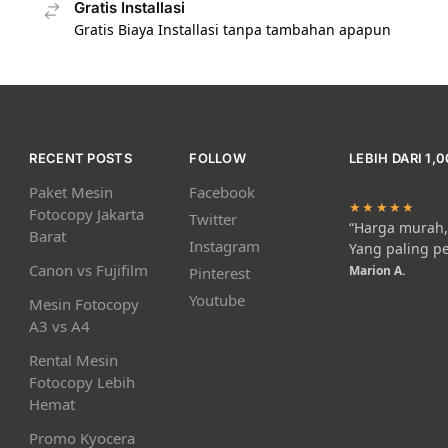
Gratis Installasi
Gratis Biaya Installasi tanpa tambahan apapun
RECENT POSTS
FOLLOW
LEBIH DARI 1,
Paket Mesin
Facebook
★★★★★
Fotocopy Jakarta
Twitter
“Harga murah, 
Barat
Instagram
Yang paling p
Canon vs Fujifilm
Marion A.
Pinterest
Youtube
Mesin Fotocopy
A3 vs A4
Rental Mesin
Fotocopy Lebih
Hemat
Promo Kyocera