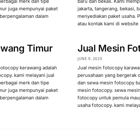
erbagai merk dan tipe
baru dan bekas. Kami mempu
imur juga mempunyai paket
jakarta, tangerang, bekasi,
 berpengalaman dalam
menyediakan paket usaha. P
atau kontak kami di website
awang Timur
Jual Mesin F
JUNE 9, 2020
fotocopy kerawang adalah
Jual mesin fotocopy karaw
ocopy. kami melayani jual
perusahaan yang bergerak di
erbagai merk dan tipe
dan sewa mesin fotocopy ba
imur juga mempunyai paket
mesin fotocopy. sewa mesi
 berpengalaman dalam
fotocopy untuk pemula ma
usaha fotocopy. kami melaya