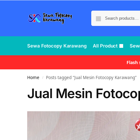
Sewa Fotocopy Karawang
All Product
Sew
Flash
Home
Posts tagged “Jual Mesin Fotocopy Karawang”
/
Jual Mesin Fotoc