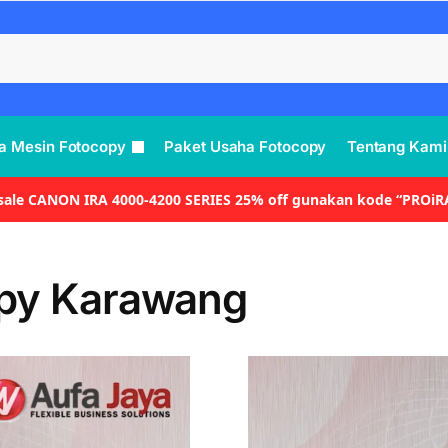
a Mesin Fotocopy
Paket Usaha Fotocopy
Tentang Kami
 sale CANON IRA 4000-4200 SERIES 25% off gunakan kode “PROiR
opy Karawang