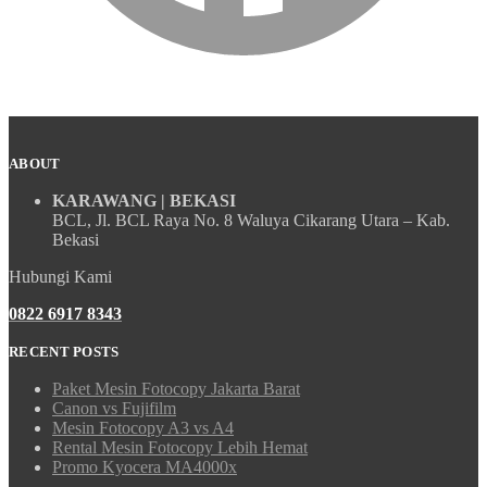
ABOUT
KARAWANG | BEKASI
BCL, Jl. BCL Raya No. 8 Waluya Cikarang Utara – Kab.
Bekasi
Hubungi Kami
0822 6917 8343
RECENT POSTS
Paket Mesin Fotocopy Jakarta Barat
Canon vs Fujifilm
Mesin Fotocopy A3 vs A4
Rental Mesin Fotocopy Lebih Hemat
Promo Kyocera MA4000x