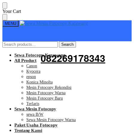
Skip
Skip
Your Cart
to
to
navigation
content
MENU
Search
Search
Search
Search
for:
for:
082269178343
Sewa Fotocopy Karawang
All Product
Canon
Kyocera
epson
Konica Minolta
Mesin Fotocopy Rekondisi
Mesin Fotocopy Warna
Mesin Fotocopy Baru
Terlaris
Sewa Mesin Fotocopy
sewa B/W
Sewa Mesin Fotocopy Warna
Paket Usaha Fotocopy
Tentang Kami