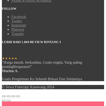
Promo Kyocera MA4000x
FOLLOW
Facebook
Twitter
Instagram
Pinterest
Youtube
LEBIH DARI 1,000 REVIEW BINTANG 5
★★★★★
“Harga murah, berkualitas, Gratis ongkir, Yang paling
pentingBergaransi!”
Marion A.
Gratis Pengiriman Ke Seluruh Bekasi Dan Sekitarnya
© Sewa Fotocopy Karawang 2024