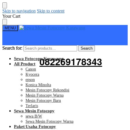
Skip to navigation
Skip to content
Your Cart
MENU
Search for:
Search for:
Search
Search
082269178343
Sewa Fotocopy Karawang
All Product
Canon
Kyocera
epson
Konica Minolta
Mesin Fotocopy Rekondisi
Mesin Fotocopy Warna
Mesin Fotocopy Baru
Terlaris
Sewa Mesin Fotocopy
sewa B/W
Sewa Mesin Fotocopy Warna
Paket Usaha Fotocopy