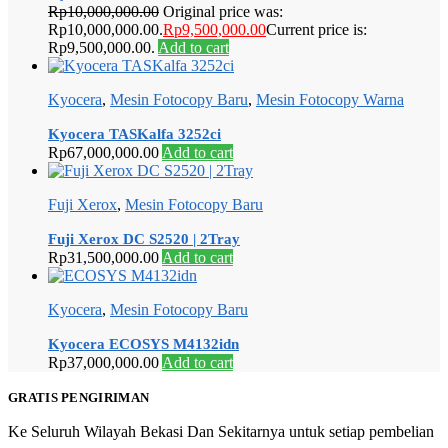
Rp
10,000,000.00
Original price was:
Rp10,000,000.00.
Rp
9,500,000.00
Current price is:
Rp9,500,000.00.
Add to cart
Kyocera
,
Mesin Fotocopy Baru
,
Mesin Fotocopy Warna
Kyocera TASKalfa 3252ci
Rp
67,000,000.00
Add to cart
Fuji Xerox
,
Mesin Fotocopy Baru
Fuji Xerox DC S2520 | 2Tray
Rp
31,500,000.00
Add to cart
Kyocera
,
Mesin Fotocopy Baru
Kyocera ECOSYS M4132idn
Rp
37,000,000.00
Add to cart
GRATIS PENGIRIMAN
Ke Seluruh Wilayah Bekasi Dan Sekitarnya untuk setiap pembelian