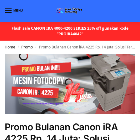
MENU
Flash sale CANON IRA 4000-4200 SERIES 25% off gunakan kode
“PROiRA4042”
Home
Promo
Promo Bulanan Canon iRA 4225 Rp. 14 Juta: Solusi Terbaik untuk Mesin Fotocopy di Karawang dan Sekitarnya
/
/
Promo Bulanan Canon iRA
4225 Rp. 14 Juta: Solusi