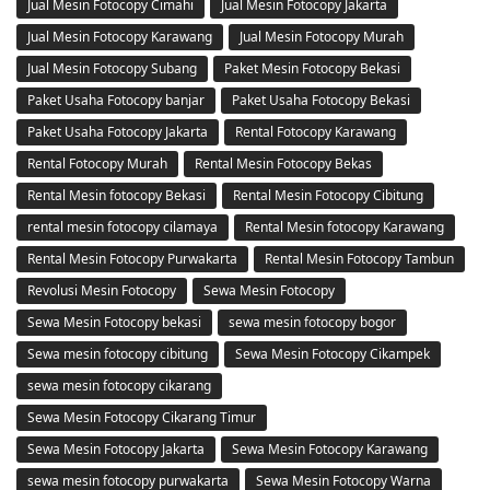
Jual Mesin Fotocopy Cimahi
Jual Mesin Fotocopy Jakarta
Jual Mesin Fotocopy Karawang
Jual Mesin Fotocopy Murah
Jual Mesin Fotocopy Subang
Paket Mesin Fotocopy Bekasi
Paket Usaha Fotocopy banjar
Paket Usaha Fotocopy Bekasi
Paket Usaha Fotocopy Jakarta
Rental Fotocopy Karawang
Rental Fotocopy Murah
Rental Mesin Fotocopy Bekas
Rental Mesin fotocopy Bekasi
Rental Mesin Fotocopy Cibitung
rental mesin fotocopy cilamaya
Rental Mesin fotocopy Karawang
Rental Mesin Fotocopy Purwakarta
Rental Mesin Fotocopy Tambun
Revolusi Mesin Fotocopy
Sewa Mesin Fotocopy
Sewa Mesin Fotocopy bekasi
sewa mesin fotocopy bogor
Sewa mesin fotocopy cibitung
Sewa Mesin Fotocopy Cikampek
sewa mesin fotocopy cikarang
Sewa Mesin Fotocopy Cikarang Timur
Sewa Mesin Fotocopy Jakarta
Sewa Mesin Fotocopy Karawang
sewa mesin fotocopy purwakarta
Sewa Mesin Fotocopy Warna