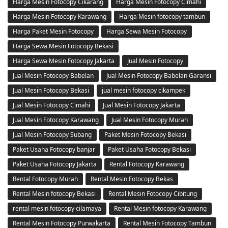
Harga Mesin Fotocopy Cikarang
Harga Mesin Fotocopy Cimahi
Harga Mesin Fotocopy Karawang
Harga Mesin fotocopy tambun
Harga Paket Mesin Fotocopy
Harga Sewa Mesin Fotocopy
Harga Sewa Mesin Fotocopy Bekasi
Harga Sewa Mesin Fotocopy Jakarta
Jual Mesin Fotocopy
Jual Mesin Fotocopy Babelan
Jual Mesin Fotocopy Babelan Garansi
Jual Mesin Fotocopy Bekasi
jual mesin fotocopy cikampek
Jual Mesin Fotocopy Cimahi
Jual Mesin Fotocopy Jakarta
Jual Mesin Fotocopy Karawang
Jual Mesin Fotocopy Murah
Jual Mesin Fotocopy Subang
Paket Mesin Fotocopy Bekasi
Paket Usaha Fotocopy banjar
Paket Usaha Fotocopy Bekasi
Paket Usaha Fotocopy Jakarta
Rental Fotocopy Karawang
Rental Fotocopy Murah
Rental Mesin Fotocopy Bekas
Rental Mesin fotocopy Bekasi
Rental Mesin Fotocopy Cibitung
rental mesin fotocopy cilamaya
Rental Mesin fotocopy Karawang
Rental Mesin Fotocopy Purwakarta
Rental Mesin Fotocopy Tambun