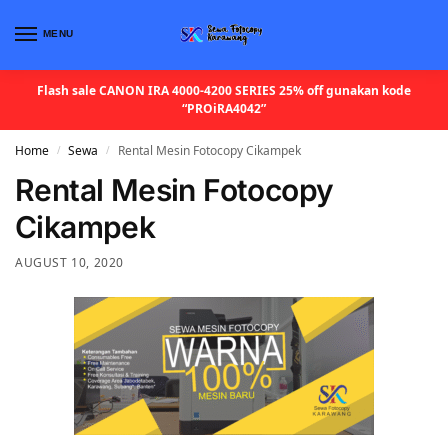
MENU
Flash sale CANON IRA 4000-4200 SERIES 25% off gunakan kode
“PROiRA4042”
Home
Sewa
Rental Mesin Fotocopy Cikampek
/
/
Rental Mesin Fotocopy
Cikampek
AUGUST 10, 2020