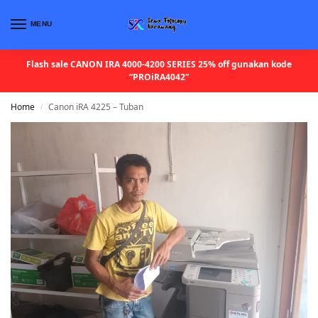
MENU
Flash sale CANON IRA 4000-4200 SERIES 25% off gunakan kode
“PROiRA4042”
Home
Canon iRA 4225 – Tuban
/