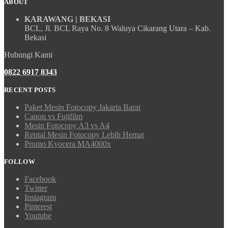
ABOUT
KARAWANG | BEKASI
BCL, Jl. BCL Raya No. 8 Waluya Cikarang Utara – Kab.
Bekasi
Hubungi Kami
0822 6917 8343
RECENT POSTS
Paket Mesin Fotocopy Jakarta Barat
Canon vs Fujifilm
Mesin Fotocopy A3 vs A4
Rental Mesin Fotocopy Lebih Hemat
Promo Kyocera MA4000x
FOLLOW
Facebook
Twitter
Instagram
Pinterest
Youtube