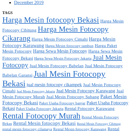
December 2019
TAGS
Harga Mesin fotocopy Bekasi
Harga Mesin
Harga Mesin Fotocopy
Fotocopy Cibitung
Cikarang
Harga Mesin
Harga Mesin Fotocopy Cimahi
Fotocopy Karawang
Harga Paket
Harga Mesin fotocopy tambun
Harga Sewa Mesin Fotocopy
Mesin Fotocopy
Harga Sewa Mesin
Jual Mesin
Fotocopy Bekasi
Harga Sewa Mesin Fotocopy Jakarta
Fotocopy
Jual Mesin Fotocopy Babelan
Jual Mesin Fotocopy
Jual Mesin Fotocopy
Babelan Garansi
Bekasi
jual mesin fotocopy cikampek
Jual Mesin Fotocopy
Jual Mesin Fotocopy Karawang
Cimahi
Jual
Jual Mesin Fotocopy Jakarta
Paket Mesin
Mesin Fotocopy Murah
Jual Mesin Fotocopy Subang
Fotocopy Bekasi
Paket Usaha Fotocopy
Paket Usaha Fotocopy banjar
Bekasi
Rental Fotocopy Karawang
Paket Usaha Fotocopy Jakarta
Rental Fotocopy Murah
Rental Mesin Fotocopy
Rental Mesin fotocopy Bekasi
Bekas
Rental Mesin Fotocopy Cibitung
Rental
rental mesin fotocopy cilamaya
Rental Mesin fotocopy Karawang