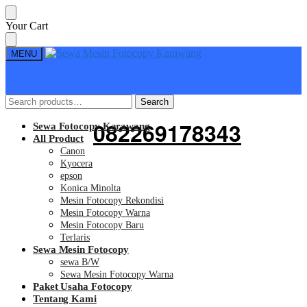
Skip
Skip
Your Cart
to
to
navigation
content
MENU
Search
Search
Search
Search
for:
for:
082269178343
Sewa Fotocopy Karawang
All Product
Canon
Kyocera
epson
Konica Minolta
Mesin Fotocopy Rekondisi
Mesin Fotocopy Warna
Mesin Fotocopy Baru
Terlaris
Sewa Mesin Fotocopy
sewa B/W
Sewa Mesin Fotocopy Warna
Paket Usaha Fotocopy
Tentang Kami