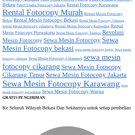
Bekasi
Rental Fotocopy Karawang
Paket Usaha Fotocopy Jakarta
Rental Fotocopy Murah
Rental Mesin Fotocopy
Rental Mesin fotocopy Bekasi
Bekas
Rental Mesin Fotocopy Cibitung
Rental
rental mesin fotocopy cilamaya
Rental Mesin fotocopy Karawang
Revolusi
Mesin Fotocopy Purwakarta
Rental Mesin Fotocopy Tambun
Sewa
Sewa Mesin Fotocopy
Mesin Fotocopy
Mesin Fotocopy bekasi
sewa mesin fotocopy bogor
Sewa mesin
sewa mesin
Sewa Mesin Fotocopy Cikampek
fotocopy cibitung
fotocopy cikarang
Sewa Mesin Fotocopy
Cikarang Timur
Sewa Mesin Fotocopy Jakarta
Sewa Mesin Fotocopy Karawang
sewa
Sewa Mesin Fotocopy Warna
mesin fotocopy purwakarta
GRATIS PENGIRIMAN
Ke Seluruh Wilayah Bekasi Dan Sekitarnya untuk setiap pembelian