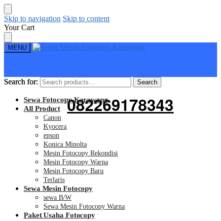
Skip to navigation
Skip to content
Your Cart
MENU
Search for:
Search for:
Search
Search
082269178343
Sewa Fotocopy Karawang
All Product
Canon
Kyocera
epson
Konica Minolta
Mesin Fotocopy Rekondisi
Mesin Fotocopy Warna
Mesin Fotocopy Baru
Terlaris
Sewa Mesin Fotocopy
sewa B/W
Sewa Mesin Fotocopy Warna
Paket Usaha Fotocopy