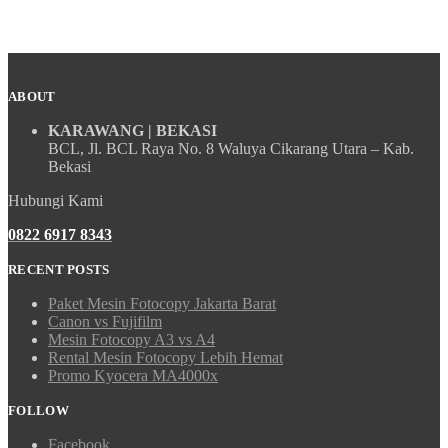
ABOUT
KARAWANG | BEKASI
BCL, Jl. BCL Raya No. 8 Waluya Cikarang Utara – Kab.
Bekasi
Hubungi Kami
0822 6917 8343
RECENT POSTS
Paket Mesin Fotocopy Jakarta Barat
Canon vs Fujifilm
Mesin Fotocopy A3 vs A4
Rental Mesin Fotocopy Lebih Hemat
Promo Kyocera MA4000x
FOLLOW
Facebook