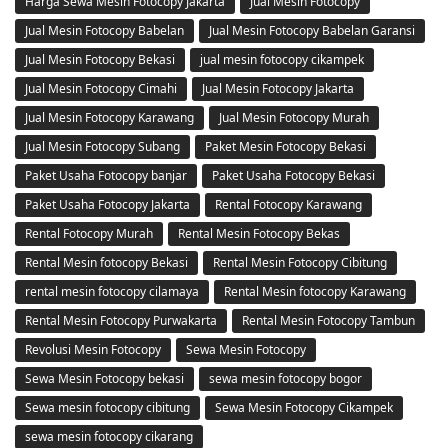
Harga Sewa Mesin Fotocopy Jakarta
Jual Mesin Fotocopy
Jual Mesin Fotocopy Babelan
Jual Mesin Fotocopy Babelan Garansi
Jual Mesin Fotocopy Bekasi
jual mesin fotocopy cikampek
Jual Mesin Fotocopy Cimahi
Jual Mesin Fotocopy Jakarta
Jual Mesin Fotocopy Karawang
Jual Mesin Fotocopy Murah
Jual Mesin Fotocopy Subang
Paket Mesin Fotocopy Bekasi
Paket Usaha Fotocopy banjar
Paket Usaha Fotocopy Bekasi
Paket Usaha Fotocopy Jakarta
Rental Fotocopy Karawang
Rental Fotocopy Murah
Rental Mesin Fotocopy Bekas
Rental Mesin fotocopy Bekasi
Rental Mesin Fotocopy Cibitung
rental mesin fotocopy cilamaya
Rental Mesin fotocopy Karawang
Rental Mesin Fotocopy Purwakarta
Rental Mesin Fotocopy Tambun
Revolusi Mesin Fotocopy
Sewa Mesin Fotocopy
Sewa Mesin Fotocopy bekasi
sewa mesin fotocopy bogor
Sewa mesin fotocopy cibitung
Sewa Mesin Fotocopy Cikampek
sewa mesin fotocopy cikarang