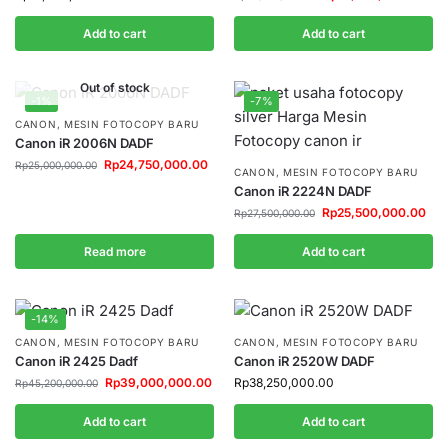
Add to cart
Add to cart
Out of stock
-1%
-7%
CANON
,
MESIN FOTOCOPY BARU
Canon iR 2006N DADF
Rp
24,750,000.00
Rp
25,000,000.00
CANON
,
MESIN FOTOCOPY BARU
Canon iR 2224N DADF
Rp
25,500,000.00
Rp
27,500,000.00
Read more
Add to cart
-14%
CANON
,
MESIN FOTOCOPY BARU
CANON
,
MESIN FOTOCOPY BARU
Canon iR 2425 Dadf
Canon iR 2520W DADF
Rp
39,000,000.00
Rp
38,250,000.00
Rp
45,200,000.00
Add to cart
Add to cart