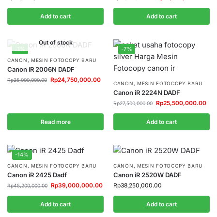
Add to cart
Add to cart
Out of stock
-1%
-7%
CANON
,
MESIN FOTOCOPY BARU
Canon iR 2006N DADF
Rp
24,750,000.00
Rp
25,000,000.00
CANON
,
MESIN FOTOCOPY BARU
Canon iR 2224N DADF
Rp
25,500,000.00
Rp
27,500,000.00
Read more
Add to cart
-14%
CANON
,
MESIN FOTOCOPY BARU
CANON
,
MESIN FOTOCOPY BARU
Canon iR 2425 Dadf
Canon iR 2520W DADF
Rp
39,000,000.00
Rp
38,250,000.00
Rp
45,200,000.00
Add to cart
Add to cart