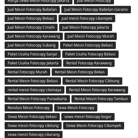
Harga Sewa Mesin Fotocopy Jakarta
Jual Mesin Fotocopy
Jual Mesin Fotocopy Babelan
Jual Mesin Fotocopy Babelan Garansi
Jual Mesin Fotocopy Bekasi
jual mesin fotocopy cikampek
Jual Mesin Fotocopy Cimahi
Jual Mesin Fotocopy Jakarta
Jual Mesin Fotocopy Karawang
Jual Mesin Fotocopy Murah
Jual Mesin Fotocopy Subang
Paket Mesin Fotocopy Bekasi
Paket Usaha Fotocopy banjar
Paket Usaha Fotocopy Bekasi
Paket Usaha Fotocopy Jakarta
Rental Fotocopy Karawang
Rental Fotocopy Murah
Rental Mesin Fotocopy Bekas
Rental Mesin fotocopy Bekasi
Rental Mesin Fotocopy Cibitung
rental mesin fotocopy cilamaya
Rental Mesin fotocopy Karawang
Rental Mesin Fotocopy Purwakarta
Rental Mesin Fotocopy Tambun
Revolusi Mesin Fotocopy
Sewa Mesin Fotocopy
Sewa Mesin Fotocopy bekasi
sewa mesin fotocopy bogor
Sewa mesin fotocopy cibitung
Sewa Mesin Fotocopy Cikampek
sewa mesin fotocopy cikarang