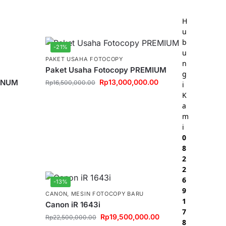
H
u
b
-21%
u
PAKET USAHA FOTOCOPY
n
Paket Usaha Fotocopy PREMIUM
g
TINUM
Rp
13,000,000.00
Rp
16,500,000.00
i
K
a
m
i
0
8
2
2
6
-13%
9
CANON
,
MESIN FOTOCOPY BARU
1
Canon iR 1643i
7
Rp
19,500,000.00
Rp
22,500,000.00
8