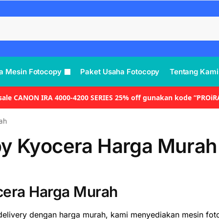
a Mesin Fotocopy
Paket Usaha Fotocopy
Tentang Kami
 sale CANON IRA 4000-4200 SERIES 25% off gunakan kode “PROiR
ah
py Kyocera Harga Murah
cera Harga Murah
delivery dengan harga murah, kami menyediakan mesin fot