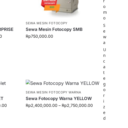
r
o
m
o
SEWA MESIN FOTOCOPY
S
RPRISE
Sewa Mesin Fotocopy SMB
e
00
Rp
750,000.00
w
a
U
n
c
a
t
e
g
o
SEWA MESIN FOTOCOPY WARNA
r
ET
Sewa Fotocopy Warna YELLOW
i
0.00
Rp
2,400,000.00
–
Rp
2,750,000.00
z
e
d