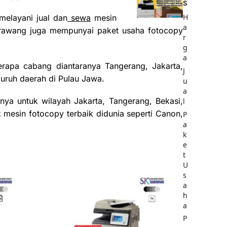
S
H
melayani jual dan
sewa
mesin
a
rawang juga mempunyai paket usaha fotocopy
r
g
a
erapa cabang diantaranya Tangerang, Jakarta,
J
uruh daerah di Pulau Jawa.
u
a
nya untuk wilayah Jakarta, Tangerang, Bekasi,
l
esin fotocopy terbaik didunia seperti Canon,
P
a
k
e
t
U
s
a
h
a
P