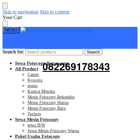
Skip to navigation
Skip to content
Your Cart
MENU
Search for:
Search for:
Search
Search
082269178343
Sewa Fotocopy Karawang
All Product
Canon
Kyocera
epson
Konica Minolta
Mesin Fotocopy Rekondisi
Mesin Fotocopy Warna
Mesin Fotocopy Baru
Terlaris
Sewa Mesin Fotocopy
sewa B/W
Sewa Mesin Fotocopy Warna
Paket Usaha Fotocopy