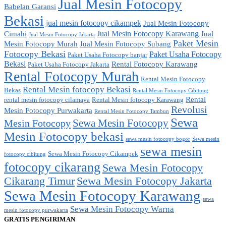
Jual Mesin Fotocopy
Babelan Garansi
Bekasi
jual mesin fotocopy cikampek
Jual Mesin Fotocopy
Jual Mesin Fotocopy Karawang
Cimahi
Jual
Jual Mesin Fotocopy Jakarta
Paket Mesin
Mesin Fotocopy Murah
Jual Mesin Fotocopy Subang
Fotocopy Bekasi
Paket Usaha Fotocopy
Paket Usaha Fotocopy banjar
Bekasi
Rental Fotocopy Karawang
Paket Usaha Fotocopy Jakarta
Rental Fotocopy Murah
Rental Mesin Fotocopy
Rental Mesin fotocopy Bekasi
Bekas
Rental Mesin Fotocopy Cibitung
Rental
rental mesin fotocopy cilamaya
Rental Mesin fotocopy Karawang
Revolusi
Mesin Fotocopy Purwakarta
Rental Mesin Fotocopy Tambun
Sewa
Sewa Mesin Fotocopy
Mesin Fotocopy
Mesin Fotocopy bekasi
sewa mesin fotocopy bogor
Sewa mesin
sewa mesin
Sewa Mesin Fotocopy Cikampek
fotocopy cibitung
fotocopy cikarang
Sewa Mesin Fotocopy
Cikarang Timur
Sewa Mesin Fotocopy Jakarta
Sewa Mesin Fotocopy Karawang
sewa
Sewa Mesin Fotocopy Warna
mesin fotocopy purwakarta
GRATIS PENGIRIMAN