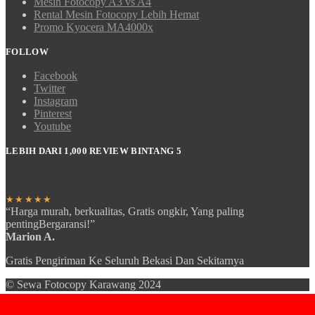
Mesin Fotocopy A3 vs A4
Rental Mesin Fotocopy Lebih Hemat
Promo Kyocera MA4000x
FOLLOW
Facebook
Twitter
Instagram
Pinterest
Youtube
LEBIH DARI 1,000 REVIEW BINTANG 5
★★★★★
“Harga murah, berkualitas, Gratis ongkir, Yang paling
pentingBergaransi!”
Marion A.
Gratis Pengiriman Ke Seluruh Bekasi Dan Sekitarnya
© Sewa Fotocopy Karawang 2024