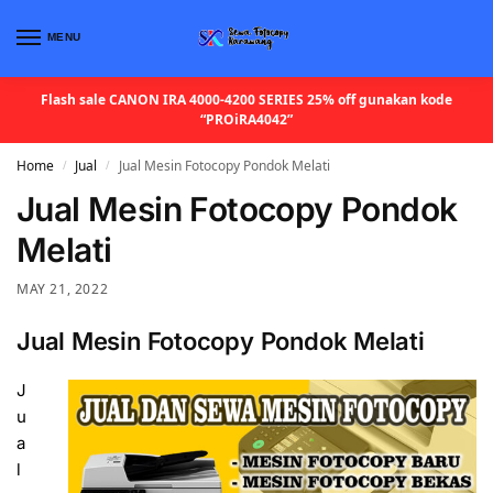
MENU
Flash sale CANON IRA 4000-4200 SERIES 25% off gunakan kode
“PROiRA4042”
Home
Jual
Jual Mesin Fotocopy Pondok Melati
/
/
Jual Mesin Fotocopy Pondok
Melati
MAY 21, 2022
Jual Mesin Fotocopy Pondok Melati
J
u
a
l