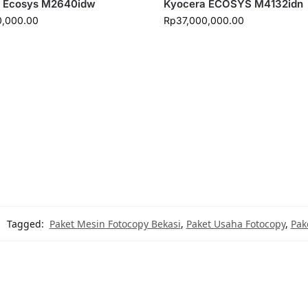
 Ecosys M2640idw
Kyocera ECOSYS M4132idn
0,000.00
Rp
37,000,000.00
Tagged:
Paket Mesin Fotocopy Bekasi
,
Paket Usaha Fotocopy
,
Pak