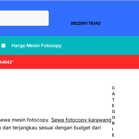
Search
082269178343
Harga Mesin Fotocopy
A4042”
C
A
T
E
G
O
sewa mesin fotocopy.
Sewa fotocopy karawang
R
an terjangkau sesuai dengan budget dari
I
E