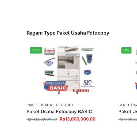
Ragam Type Paket Usaha Fotocopy
-12%
-1%
PAKET USAHA FOTOCOPY
PAKET U
Paket Usaha Fotocopy BASIC
Paket U
Rp
13,000,000.00
Rp
14,800,000.00
Rp
19,000,