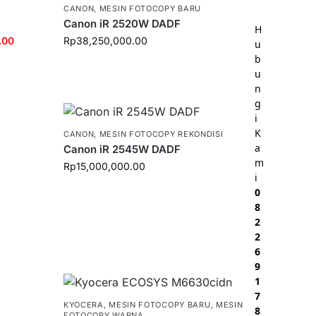
CANON
,
MESIN FOTOCOPY BARU
Canon iR 2520W DADF
H
.00
Rp
38,250,000.00
u
b
u
n
g
i
K
CANON
,
MESIN FOTOCOPY REKONDISI
a
Canon iR 2545W DADF
m
Rp
15,000,000.00
i
0
8
2
2
6
9
1
7
KYOCERA
,
MESIN FOTOCOPY BARU
,
MESIN
8
FOTOCOPY WARNA