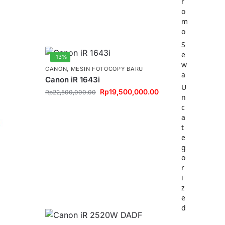
r
o
m
o
S
e
-13%
w
CANON
,
MESIN FOTOCOPY BARU
a
Canon iR 1643i
U
Rp
19,500,000.00
Rp
22,500,000.00
n
c
a
t
e
g
o
r
i
z
e
d