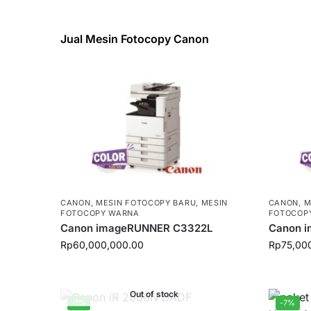
Jual Mesin Fotocopy Canon
CANON
,
MESIN FOTOCOPY BARU
,
MESIN
CANON
,
M
FOTOCOPY WARNA
FOTOCOP
Canon imageRUNNER C3322L
Canon 
Rp
60,000,000.00
Rp
75,00
Out of stock
-1%
-7%