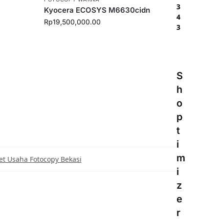
3
Kyocera ECOSYS M6630cidn
4
Rp
19,500,000.00
3
S
h
o
p
t
i
m
et Usaha Fotocopy Bekasi
i
z
e
r