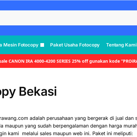
a Mesin Fotocopy
Paket Usaha Fotocopy
Tentang Kami
 sale CANON IRA 4000-4200 SERIES 25% off gunakan kode “PROiR
opy Bekasi
rawang.com adalah perusahaan yang bergerak di jual dan 
a maupun yang sudah berpengalaman dengan harga murah d
n kami melalui sales maupun web ini. Paket ini meliputi: