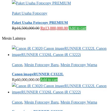
Paket Usaha Fotocopy
Paket Usaha Fotocopy PREMIUM
Original
Current
Rp
16,500,000.00
Rp
13,000,000.00
Add to cart
price
price
Mesin Lainnya
was:
is:
Rp16,500,000.00.
Rp13,000,000.00.
Canon
,
Mesin Fotocopy Baru
,
Mesin Fotocopy Warna
Canon imageRUNNER C3322L
Rp
60,000,000.00
Add to cart
Canon
,
Mesin Fotocopy Baru
,
Mesin Fotocopy Warna