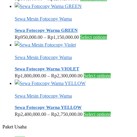
page
be
range:
product
chosen
Rp900,000.00
has
Sewa Mesin Fotocopy Warna
on
through
multiple
the
Rp1,300,000.00
variants.
Sewa Fotocopy Warna GREEN
product
The
Price
This
Rp
950,000.00
–
Rp
1,150,000.00
Select options
page
options
range:
product
may
Rp950,000.00
has
Sewa Mesin Fotocopy Warna
be
through
multiple
chosen
Rp1,150,000.00
variants.
Sewa Fotocopy Warna VIOLET
on
The
Price
This
Rp
1,800,000.00
–
Rp
2,300,000.00
Select options
the
options
range:
product
product
may
Rp1,800,000.00
has
Sewa Mesin Fotocopy Warna
page
be
through
multiple
chosen
Rp2,300,000.00
variants.
Sewa Fotocopy Warna YELLOW
on
The
Price
This
Rp
2,400,000.00
–
Rp
2,750,000.00
Select options
the
options
range:
product
Paket Usaha
product
may
Rp2,400,000.00
has
page
be
through
multiple