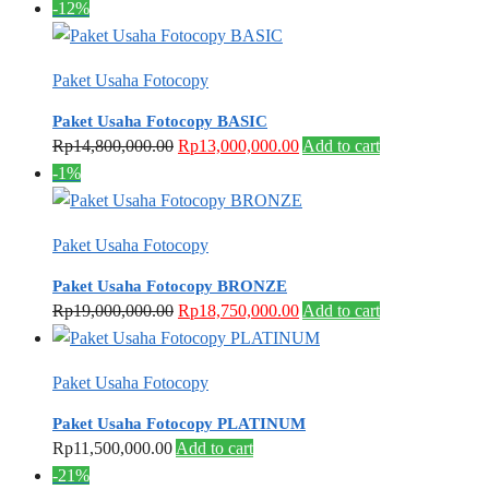
-12%
chosen
Rp2,750,000.00
variants.
on
The
Paket Usaha Fotocopy
the
options
product
may
Paket Usaha Fotocopy BASIC
page
be
Original
Current
Rp
14,800,000.00
Rp
13,000,000.00
Add to cart
chosen
price
price
-1%
on
was:
is:
the
Rp14,800,000.00.
Rp13,000,000.00.
Paket Usaha Fotocopy
product
page
Paket Usaha Fotocopy BRONZE
Original
Current
Rp
19,000,000.00
Rp
18,750,000.00
Add to cart
price
price
was:
is:
Paket Usaha Fotocopy
Rp19,000,000.00.
Rp18,750,000.00.
Paket Usaha Fotocopy PLATINUM
Rp
11,500,000.00
Add to cart
-21%