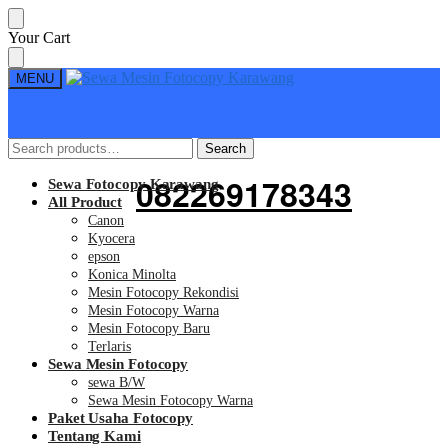
Skip
Skip
Your Cart
to
to
navigation
content
MENU
Search
Search
Search
Search
for:
for:
082269178343
Sewa Fotocopy Karawang
All Product
Canon
Kyocera
epson
Konica Minolta
Mesin Fotocopy Rekondisi
Mesin Fotocopy Warna
Mesin Fotocopy Baru
Terlaris
Sewa Mesin Fotocopy
sewa B/W
Sewa Mesin Fotocopy Warna
Paket Usaha Fotocopy
Tentang Kami