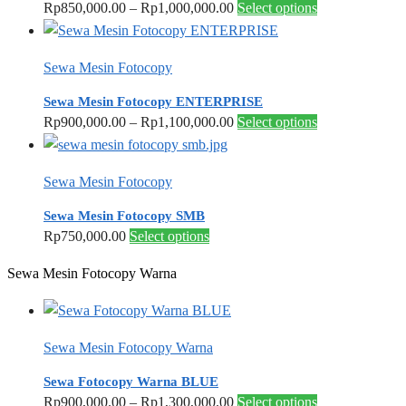
The
Price
This
Rp
850,000.00
–
Rp
1,000,000.00
Select options
options
range:
product
may
Rp850,000.00
has
Sewa Mesin Fotocopy
be
through
multiple
chosen
Rp1,000,000.00
variants.
Sewa Mesin Fotocopy ENTERPRISE
on
The
Price
This
Rp
900,000.00
–
Rp
1,100,000.00
Select options
the
options
range:
product
product
may
Rp900,000.00
has
Sewa Mesin Fotocopy
page
be
through
multiple
chosen
Rp1,100,000.00
variants.
Sewa Mesin Fotocopy SMB
on
The
This
Rp
750,000.00
Select options
the
options
product
Sewa Mesin Fotocopy Warna
product
may
has
page
be
multiple
chosen
variants.
Sewa Mesin Fotocopy Warna
on
The
the
options
Sewa Fotocopy Warna BLUE
product
may
Price
This
Rp
900,000.00
–
Rp
1,300,000.00
Select options