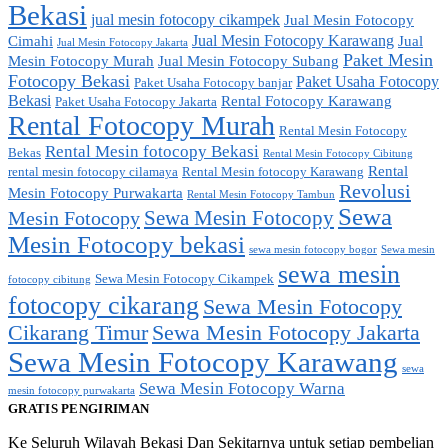
Bekasi
jual mesin fotocopy cikampek
Jual Mesin Fotocopy
Jual Mesin Fotocopy Karawang
Cimahi
Jual
Jual Mesin Fotocopy Jakarta
Paket Mesin
Mesin Fotocopy Murah
Jual Mesin Fotocopy Subang
Fotocopy Bekasi
Paket Usaha Fotocopy
Paket Usaha Fotocopy banjar
Bekasi
Rental Fotocopy Karawang
Paket Usaha Fotocopy Jakarta
Rental Fotocopy Murah
Rental Mesin Fotocopy
Rental Mesin fotocopy Bekasi
Bekas
Rental Mesin Fotocopy Cibitung
Rental
rental mesin fotocopy cilamaya
Rental Mesin fotocopy Karawang
Revolusi
Mesin Fotocopy Purwakarta
Rental Mesin Fotocopy Tambun
Sewa
Sewa Mesin Fotocopy
Mesin Fotocopy
Mesin Fotocopy bekasi
sewa mesin fotocopy bogor
Sewa mesin
sewa mesin
Sewa Mesin Fotocopy Cikampek
fotocopy cibitung
fotocopy cikarang
Sewa Mesin Fotocopy
Cikarang Timur
Sewa Mesin Fotocopy Jakarta
Sewa Mesin Fotocopy Karawang
sewa
Sewa Mesin Fotocopy Warna
mesin fotocopy purwakarta
GRATIS PENGIRIMAN
Ke Seluruh Wilayah Bekasi Dan Sekitarnya untuk setiap pembelian