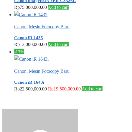
Canon imageRUNNER C3326L
Rp
75,000,000.00
Add to cart
Canon
,
Mesin Fotocopy Baru
Canon iR 1435
Rp
13,000,000.00
Add to cart
-13%
Canon
,
Mesin Fotocopy Baru
Canon iR 1643i
Original
Current
Rp
22,500,000.00
Rp
19,500,000.00
Add to cart
price
price
was:
is:
Rp22,500,000.00.
Rp19,500,000.00.