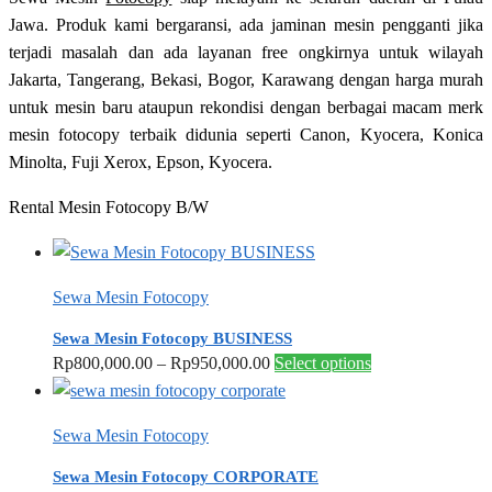
Jawa. Produk kami bergaransi, ada jaminan mesin pengganti jika
terjadi masalah dan ada layanan free ongkirnya untuk wilayah
Jakarta, Tangerang, Bekasi, Bogor, Karawang dengan harga murah
untuk mesin baru ataupun rekondisi dengan berbagai macam merk
mesin fotocopy terbaik didunia seperti Canon, Kyocera, Konica
Minolta, Fuji Xerox, Epson, Kyocera.
Rental Mesin Fotocopy B/W
Sewa Mesin Fotocopy
Sewa Mesin Fotocopy BUSINESS
Price
This
Rp
800,000.00
–
Rp
950,000.00
Select options
range:
product
Rp800,000.00
has
Sewa Mesin Fotocopy
through
multiple
Rp950,000.00
variants.
Sewa Mesin Fotocopy CORPORATE