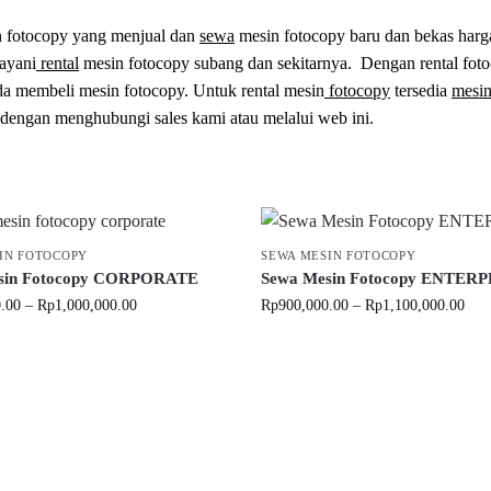
n fotocopy yang menjual dan
sewa
mesin fotocopy baru dan bekas harg
ayani
rental
mesin fotocopy subang dan sekitarnya. Dengan rental fot
ada membeli mesin fotocopy. Untuk rental mesin
fotocopy
tersedia
mesi
dengan menghubungi sales kami atau melalui web ini.
IN FOTOCOPY
SEWA MESIN FOTOCOPY
sin Fotocopy CORPORATE
Sewa Mesin Fotocopy ENTERP
.00
–
Rp
1,000,000.00
Rp
900,000.00
–
Rp
1,100,000.00