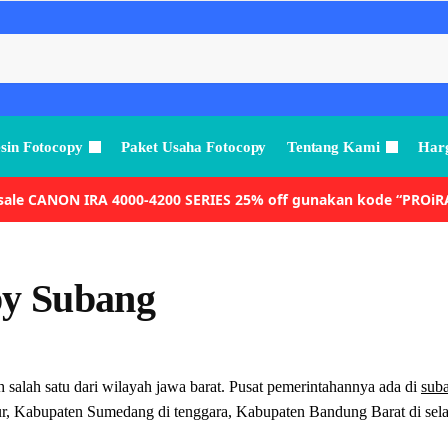
sin Fotocopy
Paket Usaha Fotocopy
Tentang Kami
Harg
 sale CANON IRA 4000-4200 SERIES 25% off gunakan kode “PROiR
py Subang
salah satu dari wilayah jawa barat. Pusat pemerintahannya ada di
sub
ur, Kabupaten Sumedang di tenggara, Kabupaten Bandung Barat di sela