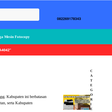
Search
082269178343
a Mesin Fotocopy
A4042”
C
A
T
E
G
O
ang
. Kabupaten ini berbatasan
R
tan, serta Kabupaten
I
E