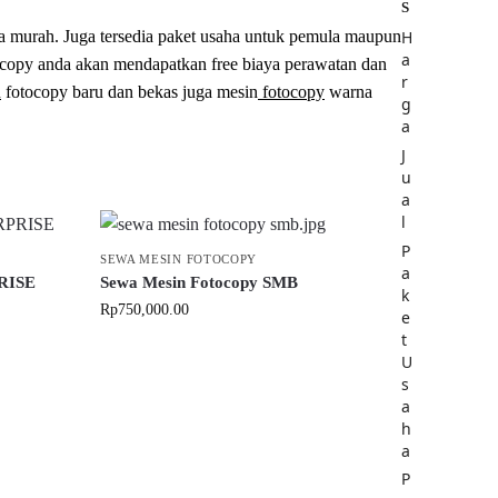
S
a murah. Juga tersedia paket usaha untuk pemula maupun
H
a
ocopy anda akan mendapatkan free biaya perawatan dan
r
n
fotocopy baru dan bekas juga mesin
fotocopy
warna
g
a
J
u
a
l
P
SEWA MESIN FOTOCOPY
a
RISE
Sewa Mesin Fotocopy SMB
k
Rp
750,000.00
e
t
U
s
a
h
a
P