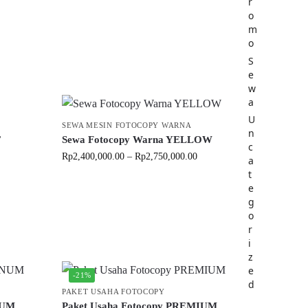
r
o
m
o
S
e
w
a
U
SEWA MESIN FOTOCOPY WARNA
n
T
Sewa Fotocopy Warna YELLOW
c
Rp
2,400,000.00
–
Rp
2,750,000.00
a
t
e
g
o
r
i
z
e
-21%
d
PAKET USAHA FOTOCOPY
NUM
Paket Usaha Fotocopy PREMIUM