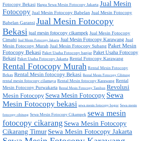
Jual Mesin
Fotocopy Bekasi
Harga Sewa Mesin Fotocopy Jakarta
Fotocopy
Jual Mesin Fotocopy Babelan
Jual Mesin Fotocopy
Jual Mesin Fotocopy
Babelan Garansi
Bekasi
jual mesin fotocopy cikampek
Jual Mesin Fotocopy
Jual Mesin Fotocopy Karawang
Cimahi
Jual
Jual Mesin Fotocopy Jakarta
Paket Mesin
Mesin Fotocopy Murah
Jual Mesin Fotocopy Subang
Fotocopy Bekasi
Paket Usaha Fotocopy
Paket Usaha Fotocopy banjar
Bekasi
Rental Fotocopy Karawang
Paket Usaha Fotocopy Jakarta
Rental Fotocopy Murah
Rental Mesin Fotocopy
Rental Mesin fotocopy Bekasi
Bekas
Rental Mesin Fotocopy Cibitung
Rental
rental mesin fotocopy cilamaya
Rental Mesin fotocopy Karawang
Revolusi
Mesin Fotocopy Purwakarta
Rental Mesin Fotocopy Tambun
Sewa
Sewa Mesin Fotocopy
Mesin Fotocopy
Mesin Fotocopy bekasi
sewa mesin fotocopy bogor
Sewa mesin
sewa mesin
Sewa Mesin Fotocopy Cikampek
fotocopy cibitung
fotocopy cikarang
Sewa Mesin Fotocopy
Cikarang Timur
Sewa Mesin Fotocopy Jakarta
Sewa Mesin Fotocopy Karawang