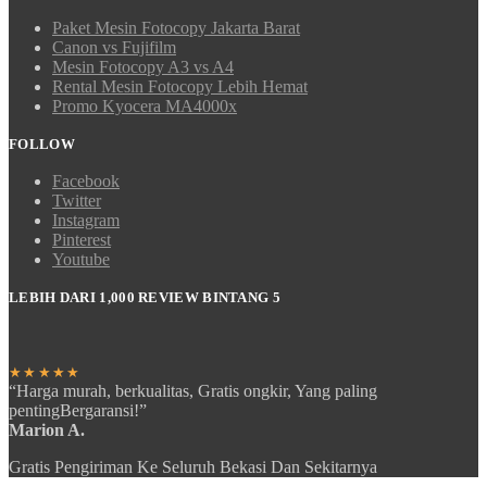
Paket Mesin Fotocopy Jakarta Barat
Canon vs Fujifilm
Mesin Fotocopy A3 vs A4
Rental Mesin Fotocopy Lebih Hemat
Promo Kyocera MA4000x
FOLLOW
Facebook
Twitter
Instagram
Pinterest
Youtube
LEBIH DARI 1,000 REVIEW BINTANG 5
★★★★★
“Harga murah, berkualitas, Gratis ongkir, Yang paling
pentingBergaransi!”
Marion A.
Gratis Pengiriman Ke Seluruh Bekasi Dan Sekitarnya