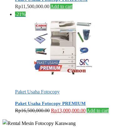
Rp
11,500,000.00
Add to cart
-21%
Paket Usaha Fotocopy
Paket Usaha Fotocopy PREMIUM
Original
Current
Rp
16,500,000.00
Rp
13,000,000.00
Add to cart
price
price
was:
is:
Rp16,500,000.00.
Rp13,000,000.00.