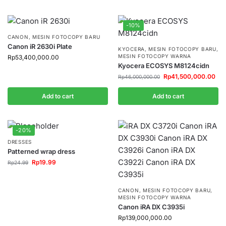
-10%
CANON
,
MESIN FOTOCOPY BARU
Canon iR 2630i Plate
KYOCERA
,
MESIN FOTOCOPY BARU
,
MESIN FOTOCOPY WARNA
Rp
53,400,000.00
Kyocera ECOSYS M8124cidn
Rp
41,500,000.00
Rp
46,000,000.00
Add to cart
Add to cart
-20%
DRESSES
Patterned wrap dress
Rp
19.99
Rp
24.99
CANON
,
MESIN FOTOCOPY BARU
,
MESIN FOTOCOPY WARNA
Canon iRA DX C3935i
Rp
139,000,000.00