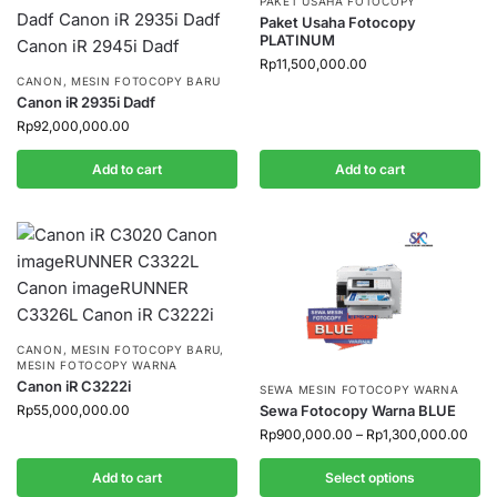
PAKET USAHA FOTOCOPY
Paket Usaha Fotocopy
PLATINUM
Rp
11,500,000.00
CANON
,
MESIN FOTOCOPY BARU
Canon iR 2935i Dadf
Rp
92,000,000.00
Add to cart
Add to cart
CANON
,
MESIN FOTOCOPY BARU
,
MESIN FOTOCOPY WARNA
Canon iR C3222i
SEWA MESIN FOTOCOPY WARNA
Rp
55,000,000.00
Sewa Fotocopy Warna BLUE
Rp
900,000.00
–
Rp
1,300,000.00
Add to cart
Select options