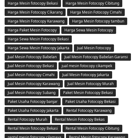
Harga Mesin fotocopy Bekasi
Harga Mesin Fotocopy Cibitung
Harga Mesin Fotocopy Cikarang
Harga Mesin Fotocopy Cimahi
Harga Mesin Fotocopy Karawang
Harga Mesin fotocopy tambun
Harga Paket Mesin Fotocopy
Harga Sewa Mesin Fotocopy
Harga Sewa Mesin Fotocopy Bekasi
Harga Sewa Mesin Fotocopy Jakarta
Jual Mesin Fotocopy
Jual Mesin Fotocopy Babelan
Jual Mesin Fotocopy Babelan Garansi
Jual Mesin Fotocopy Bekasi
jual mesin fotocopy cikampek
Jual Mesin Fotocopy Cimahi
Jual Mesin Fotocopy Jakarta
Jual Mesin Fotocopy Karawang
Jual Mesin Fotocopy Murah
Jual Mesin Fotocopy Subang
Paket Mesin Fotocopy Bekasi
Paket Usaha Fotocopy banjar
Paket Usaha Fotocopy Bekasi
Paket Usaha Fotocopy Jakarta
Rental Fotocopy Karawang
Rental Fotocopy Murah
Rental Mesin Fotocopy Bekas
Rental Mesin fotocopy Bekasi
Rental Mesin Fotocopy Cibitung
rental mesin fotocopy cilamaya
Rental Mesin fotocopy Karawang