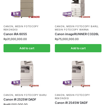
CANON
,
MESIN FOTOCOPY
CANON
,
MESIN FOTOCOPY BARU
,
REKONDISI
MESIN FOTOCOPY WARNA
Canon iRA 6055
Canon imageRUNNER C3326L
Rp
31,000,000.00
Rp
75,000,000.00
Add to cart
Add to cart
CANON
,
MESIN FOTOCOPY BARU
CANON
,
MESIN FOTOCOPY
REKONDISI
Canon iR 2525W DADF
Canon iR 2545W DADF
Rp
46,000,000.00