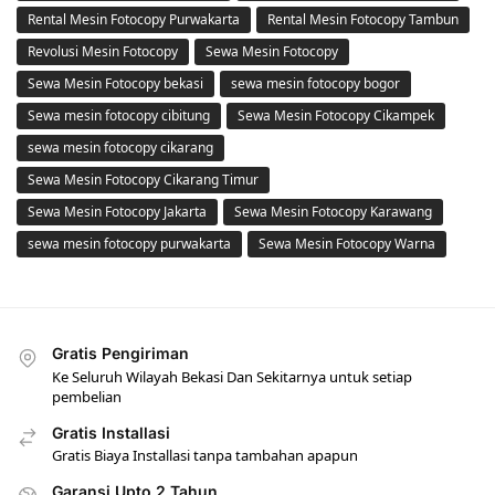
Rental Mesin Fotocopy Purwakarta
Rental Mesin Fotocopy Tambun
Revolusi Mesin Fotocopy
Sewa Mesin Fotocopy
Sewa Mesin Fotocopy bekasi
sewa mesin fotocopy bogor
Sewa mesin fotocopy cibitung
Sewa Mesin Fotocopy Cikampek
sewa mesin fotocopy cikarang
Sewa Mesin Fotocopy Cikarang Timur
Sewa Mesin Fotocopy Jakarta
Sewa Mesin Fotocopy Karawang
sewa mesin fotocopy purwakarta
Sewa Mesin Fotocopy Warna
Gratis Pengiriman
Ke Seluruh Wilayah Bekasi Dan Sekitarnya untuk setiap
pembelian
Gratis Installasi
Gratis Biaya Installasi tanpa tambahan apapun
Garansi Upto 2 Tahun