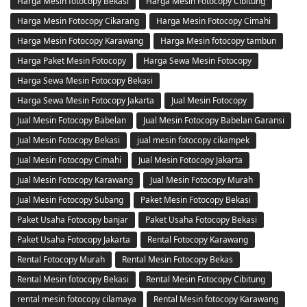
Harga Mesin fotocopy Bekasi
Harga Mesin Fotocopy Cibitung
Harga Mesin Fotocopy Cikarang
Harga Mesin Fotocopy Cimahi
Harga Mesin Fotocopy Karawang
Harga Mesin fotocopy tambun
Harga Paket Mesin Fotocopy
Harga Sewa Mesin Fotocopy
Harga Sewa Mesin Fotocopy Bekasi
Harga Sewa Mesin Fotocopy Jakarta
Jual Mesin Fotocopy
Jual Mesin Fotocopy Babelan
Jual Mesin Fotocopy Babelan Garansi
Jual Mesin Fotocopy Bekasi
jual mesin fotocopy cikampek
Jual Mesin Fotocopy Cimahi
Jual Mesin Fotocopy Jakarta
Jual Mesin Fotocopy Karawang
Jual Mesin Fotocopy Murah
Jual Mesin Fotocopy Subang
Paket Mesin Fotocopy Bekasi
Paket Usaha Fotocopy banjar
Paket Usaha Fotocopy Bekasi
Paket Usaha Fotocopy Jakarta
Rental Fotocopy Karawang
Rental Fotocopy Murah
Rental Mesin Fotocopy Bekas
Rental Mesin fotocopy Bekasi
Rental Mesin Fotocopy Cibitung
rental mesin fotocopy cilamaya
Rental Mesin fotocopy Karawang